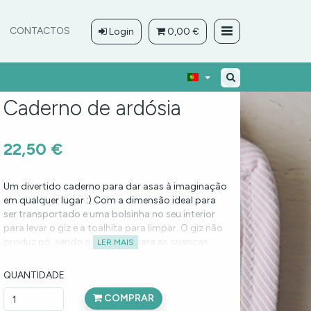
CONTACTOS
Login
0,00 €
Caderno de ardósia
22,50 €
Um divertido caderno para dar asas à imaginação
em qualquer lugar :) Com a dimensão ideal para
ser transportado e uma bolsinha no seu interior
para levar o giz e a toalhita para limpar. O giz não
produz pó, sendo o indicado para as crianças.
LER MAIS
QUANTIDADE
Inclui: 6 páginas de ardósia, 5 pauzinhos de giz
colorido sem pó e uma toalhita para limpar (pode
COMPRAR