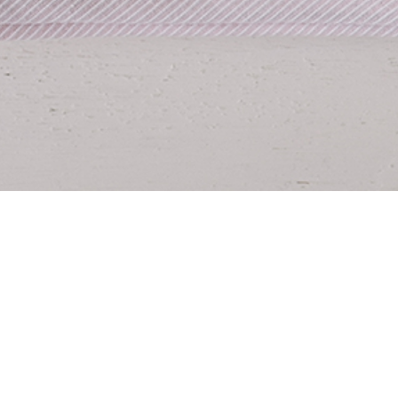
dições
|
Política de Privacidade
|
Livro de reclamações
|
Direito de 