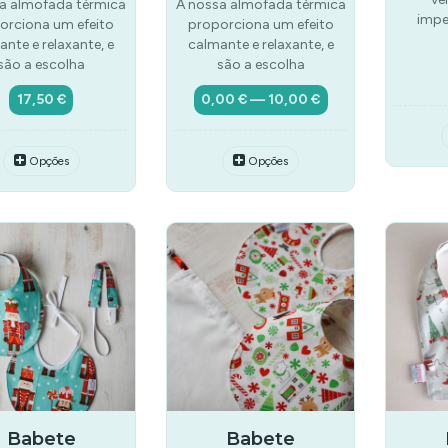
a almofada térmica
A nossa almofada térmica
impe
orciona um efeito
proporciona um efeito
nte e relaxante, e
calmante e relaxante, e
são a escolha
são a escolha
17,50 €
0,00 € — 10,00 €
Opções
Opções
Babete
Babete