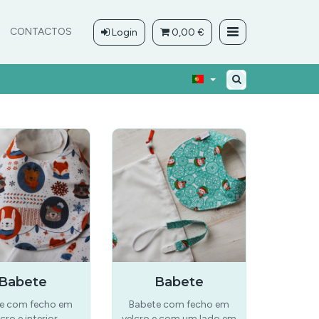
CONTACTOS
Login
0,00 €
Babete
Babete
e com fecho em
Babete com fecho em
lcro e interior
velcro e com um lado em