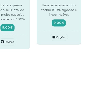
babete que irá
Uma babete feita com
r o seu Natal de
tecido 100% algodão e
 muito especial.
impermeável.
com tecido 100%
9,00 €
9,00 €
Opções
Opções