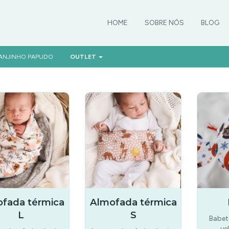
HOME
SOBRE NÓS
BLOG
ANJINHO PAPUDO
OUTLET
fada térmica
Almofada térmica
L
S
Babet
ve