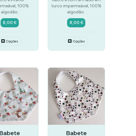
rmeável, 100%
turco impermeável, 100%
algodão.
algodão.
8,00 €
8,00 €
Opções
Opções
Babete
Babete