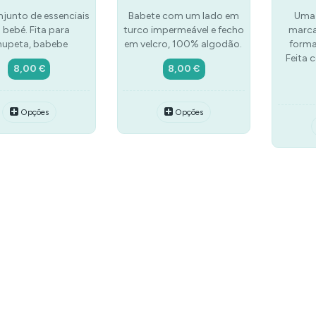
junto de essenciais
Babete com um lado em
Uma 
 bebé. Fita para
turco impermeável e fecho
marca
hupeta, babebe
em velcro, 100% algodão.
forma
Feita 
8,00 €
8,00 €
Opções
Opções